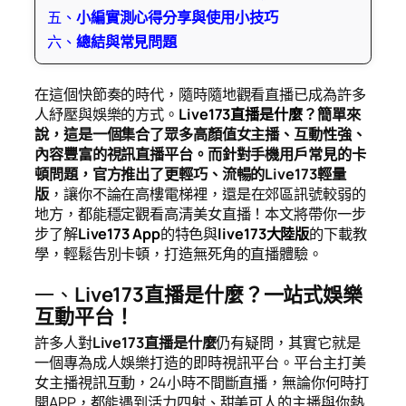
五、
小編實測心得分享與使用小技巧
六、
總結與常見問題
在這個快節奏的時代，隨時隨地觀看直播已成為許多
人紓壓與娛樂的方式。
Live173直播是什麼
？簡單來
說，這是一個集合了眾多高顏值女主播、互動性強、
內容豐富的視訊直播平台。而針對手機用戶常見的卡
頓問題，官方推出了更輕巧、流暢的Live173輕量
版
，讓你不論在高樓電梯裡，還是在郊區訊號較弱的
地方，都能穩定觀看高清美女直播！本文將帶你一步
步了解
Live173 App
的特色與
live173大陸版
的下載教
學，輕鬆告別卡頓，打造無死角的直播體驗。
一、
Live173直播是什麼？一站式娛樂
互動平台！
許多人對
Live173直播是什麼
仍有疑問，其實它就是
一個專為成人娛樂打造的即時視訊平台。平台主打美
女主播視訊互動，24小時不間斷直播，無論你何時打
開APP，都能遇到活力四射、甜美可人的主播與你熱