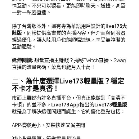
情互動。不只可以觀看，更能即時聊天、送禮，甚至
一對一私密直播。
除了台灣版本外，還有專為華語用戶設計的
live173大
陸版
，同樣提供高畫質的直播內容，但介面與伺服器
經過優化，讓大陸用戶也能順暢連線，享受無障礙的
互動體驗。
延伸閱讀
:
想當直播主賺錢？揭秘Twitch直播、Swag
直播的流量密碼，菜鳥也能月入十萬！
二、
為什麼選擇Live173輕量版？穩定
不卡才是真香！
市面上雖然有許多直播平台，但真正能做到「高清不
卡頓」的並不多。
Live173 App
推出的
Live173輕量版
就是為了解決這個問題而誕生。它的優化重點包括：
APP檔案更小，安裝快速又省空間
減少背景運算，節省電量與流量