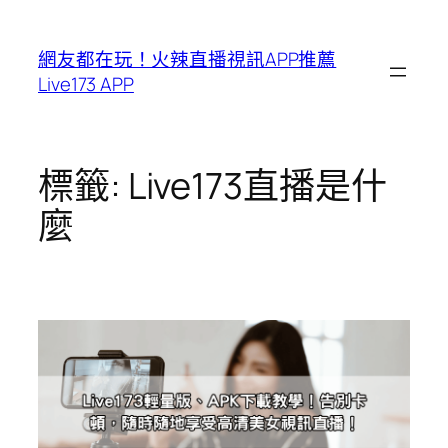
跳
至
網友都在玩！火辣直播視訊APP推薦
主
Live173 APP
要
內
容
標籤:
Live173直播是什
麼